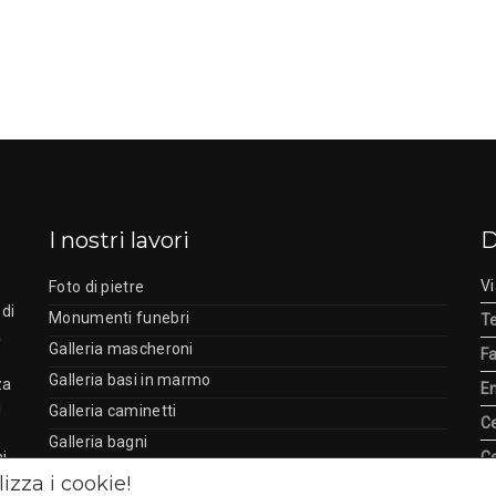
I nostri lavori
D
Vi
a
Foto di pietre
 di
Monumenti funebri
Te
a
Galleria mascheroni
Fa
Galleria basi in marmo
za
Em
i
Galleria caminetti
Ce
Galleria bagni
ni
Ce
Galleria fontane
izza i cookie!
Or