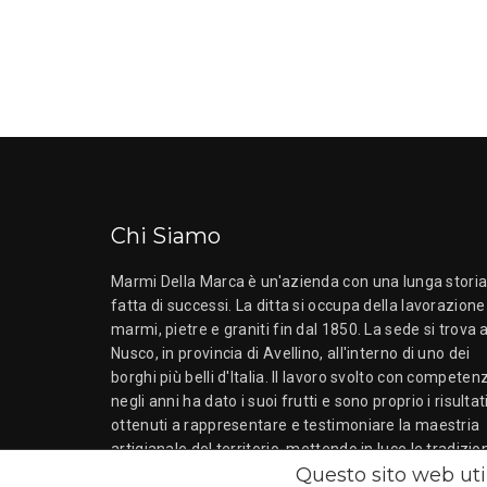
Chi Siamo
Marmi Della Marca è un'azienda con una lunga stori
fatta di successi. La ditta si occupa della lavorazione
marmi, pietre e graniti fin dal 1850. La sede si trova 
Nusco, in provincia di Avellino, all'interno di uno dei
borghi più belli d'Italia. Il lavoro svolto con competen
negli anni ha dato i suoi frutti e sono proprio i risultat
ottenuti a rappresentare e testimoniare la maestria
artigianale del territorio, mettendo in luce le tradizio
Questo sito web util
dell'Irpinia.