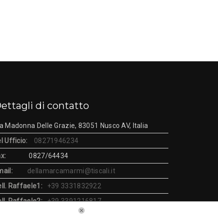
ettagli di contatto
a Madonna Delle Grazie, 83051 Nusco AV, Italia
l Ufficio:
08271946234
x:
0827/64434
ail:
dellamarcamarmi@tiscali.it
ll. Raffaele1:
+39 3331832922
ll. Raffaele2:
+39 3391216817
ari lavorativi:
Lun - Ven: 07:00 - 12:30 + 13:30 -